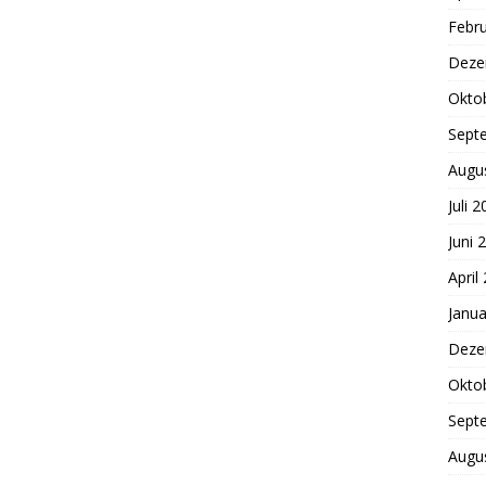
Febr
Deze
Okto
Sept
Augu
Juli 
Juni 
April
Janua
Deze
Okto
Sept
Augu