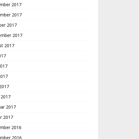
mber 2017
mber 2017
ber 2017
ember 2017
st 2017
2017
2017
2017
 2017
 2017
uar 2017
r 2017
mber 2016
mber 2016