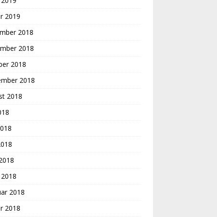
 2019
r 2019
mber 2018
mber 2018
ber 2018
ember 2018
st 2018
2018
2018
2018
 2018
 2018
uar 2018
r 2018