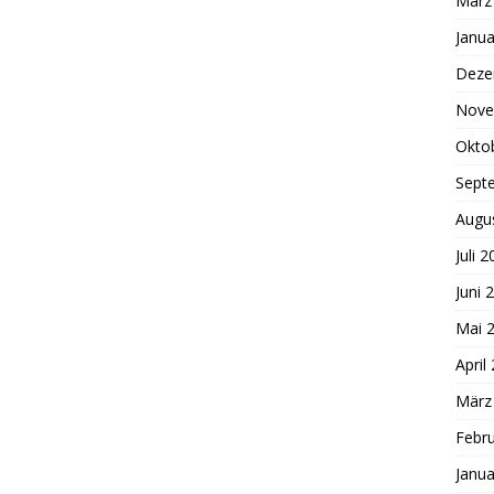
März
Janua
Deze
Nove
Okto
Sept
Augu
Juli 
Juni 
Mai 
April
März
Febr
Janua