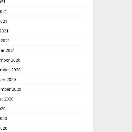
2021
2021
2021
 2021
 2021
uar 2021
mber 2020
mber 2020
ber 2020
ember 2020
st 2020
2020
2020
2020