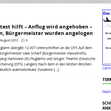
test hilft – Anflug wird angehoben –
n, Bürgermeister wurden angelogen
 August 2013
0
uglärm übergibt 12.307 Unterschriften an die DFS Auf dem
 Bürgermeister Uwe Scharf (Bürgermeister Hasselroth),
gang Hartmann (IG-Fluglärm) und Gregor Thamm (Deutsche
icherung (DFS) Langen) Nach dem in den letzten Wochen
Lärm 
 deutlich wahrnehmbare Zunahme
[…]
TER
Nächs
SCH
ANK