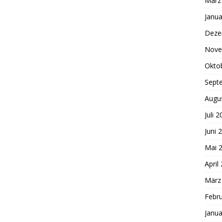
März
Janua
Deze
Nove
Okto
Sept
Augu
Juli 
Juni 
Mai 
April
März
Febr
Janua