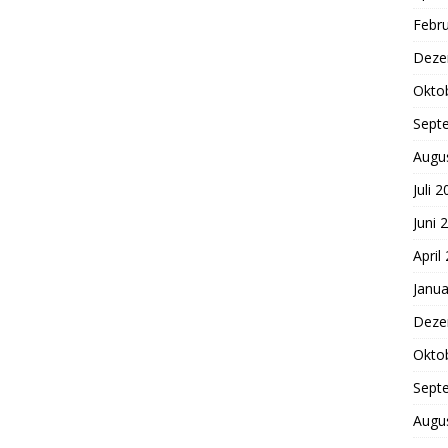
Febr
Deze
Okto
Sept
Augu
Juli 
Juni 
April
Janua
Deze
Okto
Sept
Augu