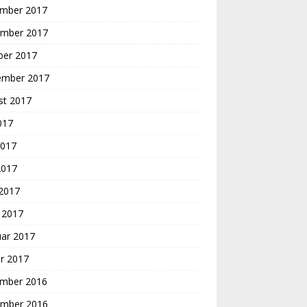
mber 2017
mber 2017
ber 2017
ember 2017
st 2017
2017
2017
2017
 2017
 2017
uar 2017
r 2017
mber 2016
mber 2016