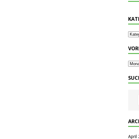
KAT
VOR
SUC
ARC
April