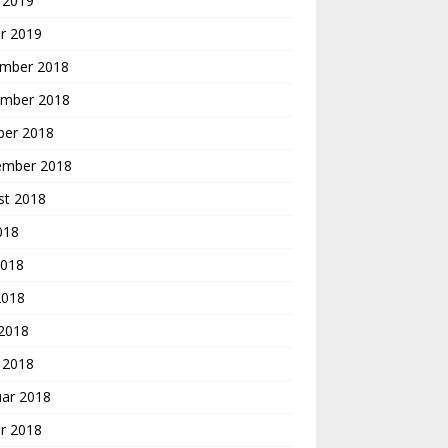
 2019
r 2019
mber 2018
mber 2018
ber 2018
ember 2018
st 2018
2018
2018
2018
 2018
 2018
uar 2018
r 2018