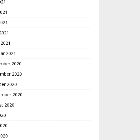
2021
2021
2021
 2021
 2021
uar 2021
mber 2020
mber 2020
ber 2020
ember 2020
st 2020
2020
2020
2020