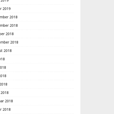
 2019
r 2019
mber 2018
mber 2018
ber 2018
ember 2018
st 2018
2018
2018
2018
 2018
 2018
uar 2018
r 2018