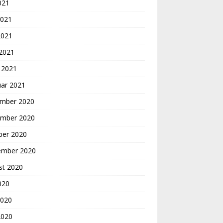
2021
2021
2021
 2021
 2021
uar 2021
mber 2020
mber 2020
ber 2020
ember 2020
st 2020
2020
2020
2020