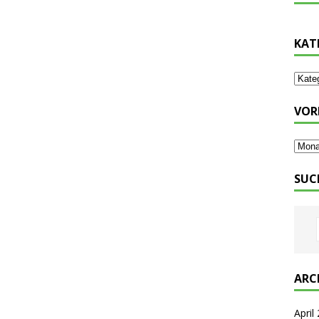
KAT
VOR
SUC
ARC
April