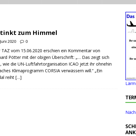
stinkt zum Himmel
 Juni 2020
0
r TAZ vom 15.06.2020 erschien ein Kommentar von
ard Pötter mit der obigen Überschrift: „… Das zeigt sich
, wie die UN-Luftfahrtorganisation ICAO jetzt ihr ohnehin
ches Klimaprogramm CORSIA verwässern will.“ „Ein
al reiht
[…]
Lärm 
TER
Nächs
SCH
ANK