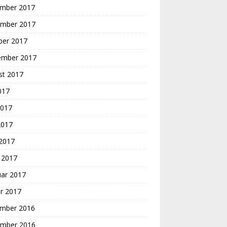
mber 2017
mber 2017
ber 2017
ember 2017
st 2017
2017
2017
2017
 2017
 2017
uar 2017
r 2017
mber 2016
mber 2016