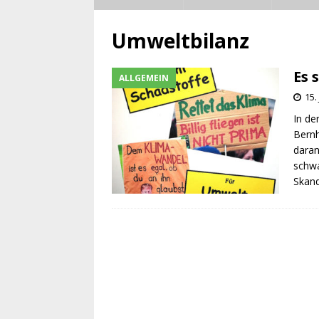
Umweltbilanz
Es 
ALLGEMEIN
15.
In de
Bernh
daran
schwa
Skand