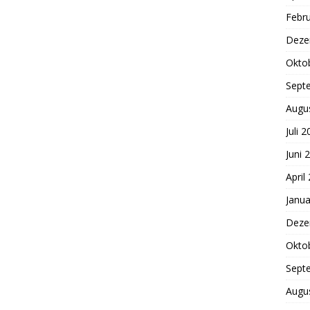
Febr
Deze
Okto
Sept
Augu
Juli 
Juni 
April
Janua
Deze
Okto
Sept
Augu