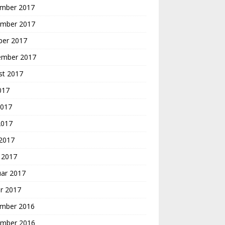
mber 2017
mber 2017
ber 2017
ember 2017
st 2017
2017
2017
2017
 2017
 2017
uar 2017
r 2017
mber 2016
mber 2016