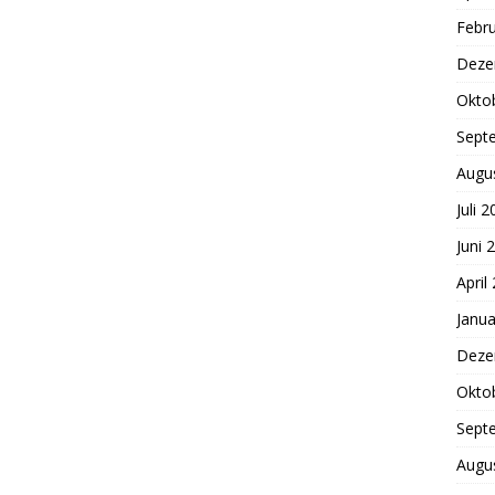
Febr
Deze
Okto
Sept
Augu
Juli 
Juni 
April
Janua
Deze
Okto
Sept
Augu