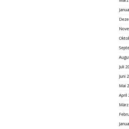
März
Janua
Deze
Nove
Okto
Sept
Augu
Juli 
Juni 
Mai 
April
März
Febr
Janua