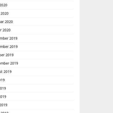
 2020
 2020
uar 2020
r 2020
mber 2019
mber 2019
ber 2019
ember 2019
st 2019
2019
2019
2019
 2019