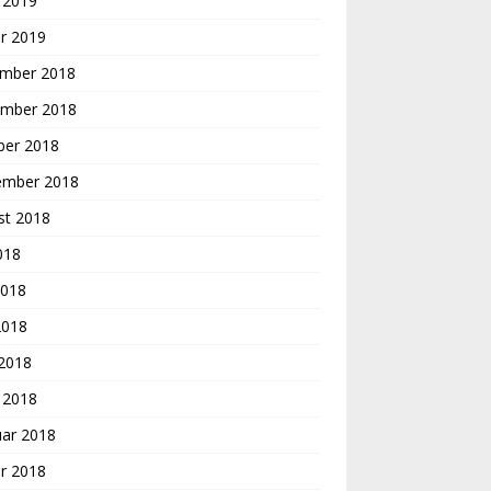
 2019
r 2019
mber 2018
mber 2018
ber 2018
ember 2018
st 2018
2018
2018
2018
 2018
 2018
uar 2018
r 2018