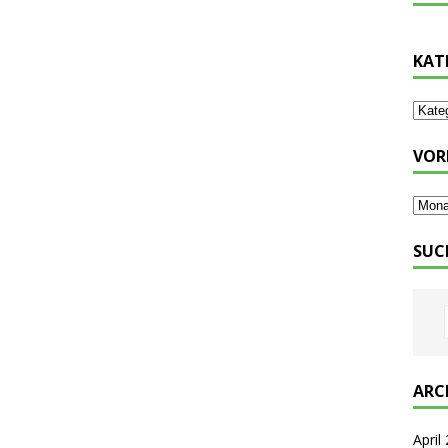
KAT
VOR
SUC
ARC
April