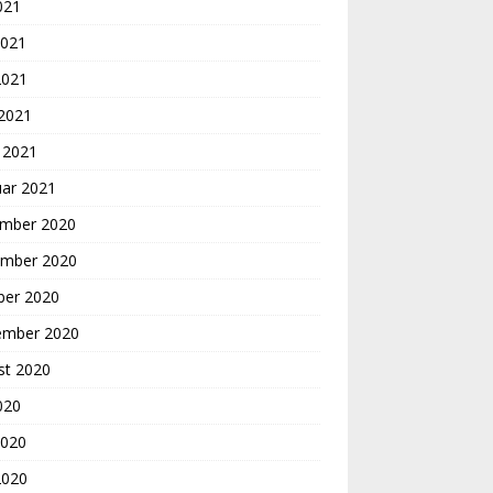
2021
2021
2021
 2021
 2021
uar 2021
mber 2020
mber 2020
ber 2020
ember 2020
st 2020
2020
2020
2020