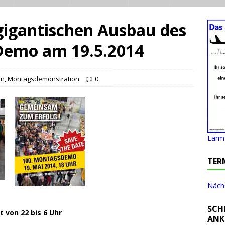
gigantischen Ausbau des
 Demo am 19.5.2014
en
,
Montagsdemonstration
0
Lärm 
TER
Nächs
SCH
 von 22 bis 6 Uhr
ANK