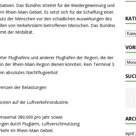
tiativen. Das Bündnis streitet für die Wiedergewinnung und
m Rhein-Main-Gebiet. Es setzt sich für die Schaffung einer
KAT
hutz der Menschen vor den schädlichen Auswirkungen des
t allen von Verkehrslärm betroffenen Menschen. Das Bündnis
it der Mobilität.
VOR
ter Flughafens und anderer Flughäfen der Region, die der
 in der Rhein-Main-Region dienen könnten. Kein Terminal 3.
ein absolutes Nachtflugverbot
SUC
Grenzen der Belastungen
ten auf die Luftverkehrsindustrie.
maximal 380.000 pro Jahr sowie
ARC
ngen durch Fluglärm, Luftverschmutzung
kehr im Rhein-Main Gebiet.
April