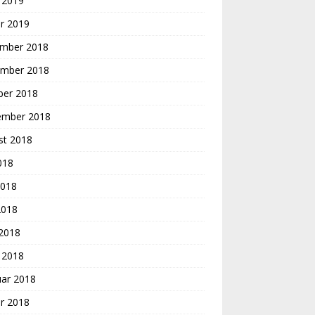
 2019
r 2019
mber 2018
mber 2018
ber 2018
ember 2018
st 2018
2018
2018
2018
 2018
 2018
uar 2018
r 2018