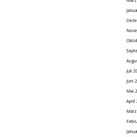
März
Janua
Deze
Nove
Okto
Sept
Augu
Juli 
Juni 
Mai 
April
März
Febr
Janua