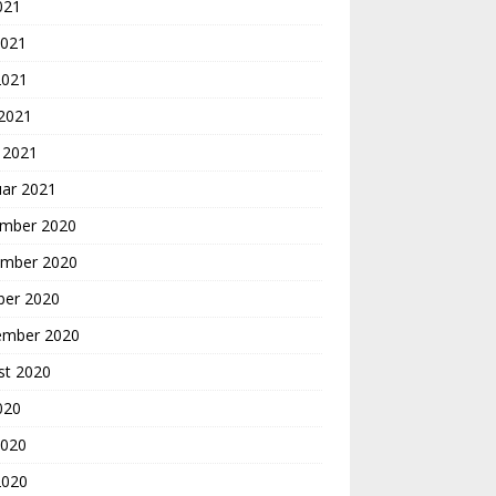
2021
2021
2021
 2021
 2021
uar 2021
mber 2020
mber 2020
ber 2020
ember 2020
st 2020
2020
2020
2020