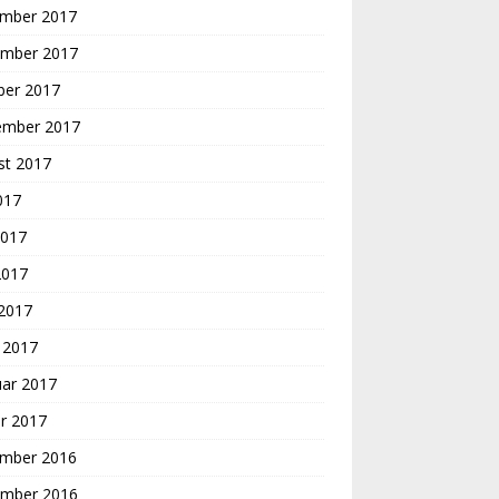
mber 2017
mber 2017
ber 2017
ember 2017
st 2017
2017
2017
2017
 2017
 2017
uar 2017
r 2017
mber 2016
mber 2016