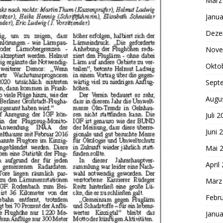
März
Janua
Deze
Nove
Okto
Sept
Augu
Juli 
Juni 
Mai 
April
März
Febr
Janua