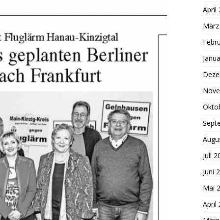
April
März
Febr
Janua
Deze
Nove
Okto
Sept
Augu
Juli 
Juni 
Mai 
April