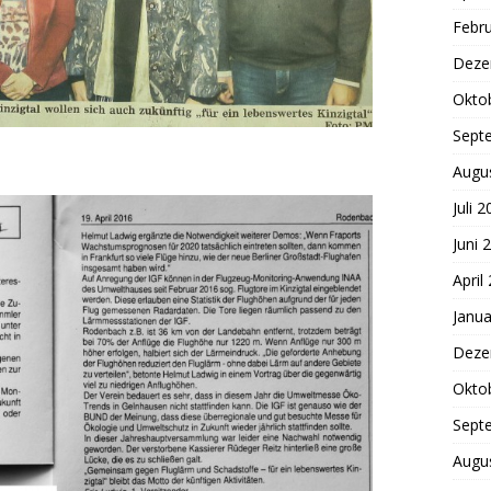
Febr
Deze
Okto
Sept
Augu
Juli 
Juni 
April
Janua
Deze
Okto
Sept
Augu