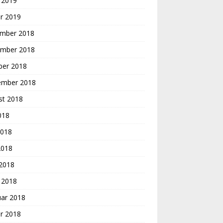
 2019
r 2019
mber 2018
mber 2018
ber 2018
ember 2018
st 2018
2018
2018
2018
 2018
 2018
uar 2018
r 2018