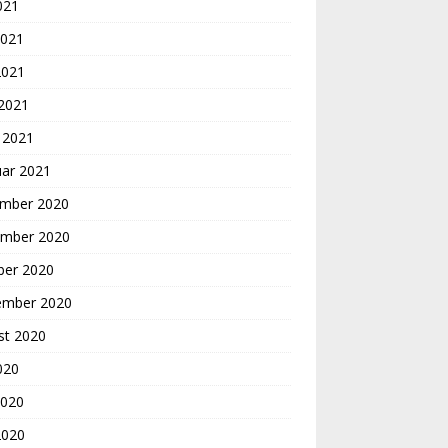
2021
2021
2021
 2021
 2021
uar 2021
mber 2020
mber 2020
ber 2020
ember 2020
st 2020
2020
2020
2020