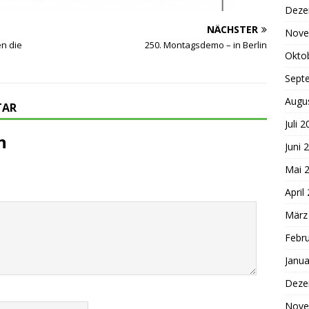
Deze
NÄCHSTER
Nove
en die
250. Montagsdemo – in Berlin
Okto
Sept
Augu
TAR
Juli 
n
Juni 
Mai 
April
März
Febr
Janua
Deze
Nove