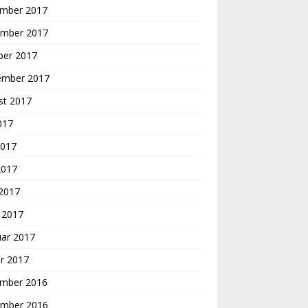
mber 2017
mber 2017
ber 2017
ember 2017
st 2017
2017
2017
2017
 2017
 2017
uar 2017
r 2017
mber 2016
mber 2016