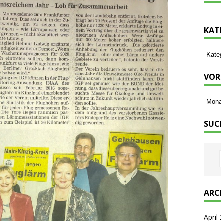
KAT
VOR
SUC
ARC
April