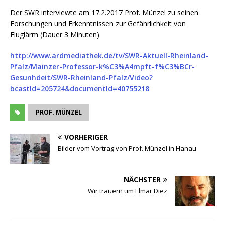
Der SWR interviewte am 17.2.2017 Prof. Münzel zu seinen
Forschungen und Erkenntnissen zur Gefährlichkeit von
Fluglärm (Dauer 3 Minuten).
http://www.ardmediathek.de/tv/SWR-Aktuell-Rheinland-
Pfalz/Mainzer-Professor-k%C3%A4mpft-f%C3%BCr-
Gesunhdeit/SWR-Rheinland-Pfalz/Video?
bcastId=205724&documentId=40755218
PROF. MÜNZEL
VORHERIGER
Bilder vom Vortrag von Prof. Münzel in Hanau
NÄCHSTER
Wir trauern um Elmar Diez