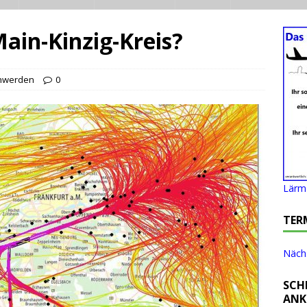
ain-Kinzig-Kreis?
hwerden
0
Lärm 
TER
Nächs
SCH
ANK