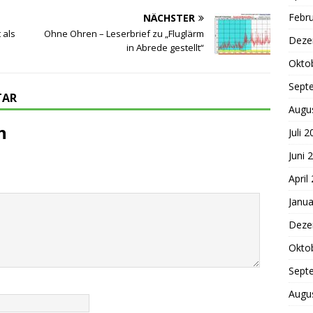
Febr
NÄCHSTER
 als
Ohne Ohren – Leserbrief zu „Fluglärm
Deze
in Abrede gestellt“
Okto
Sept
TAR
Augu
n
Juli 
Juni 
April
Janua
Deze
Okto
Sept
Augu