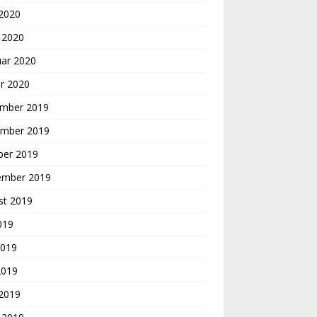
 2020
 2020
uar 2020
r 2020
mber 2019
mber 2019
ber 2019
ember 2019
st 2019
2019
2019
2019
 2019