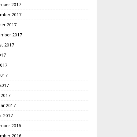
mber 2017
mber 2017
ber 2017
ember 2017
st 2017
2017
2017
2017
 2017
 2017
uar 2017
r 2017
mber 2016
mber 2016