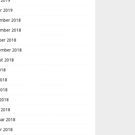
 2019
r 2019
mber 2018
mber 2018
ber 2018
ember 2018
st 2018
2018
2018
2018
 2018
 2018
uar 2018
r 2018