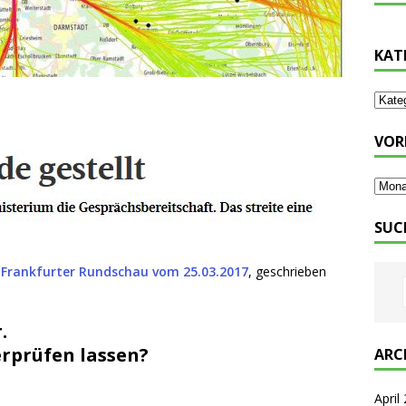
KAT
VOR
SUC
er Frankfurter Rundschau vom 25.03.2017
, geschrieben
.
erprüfen lassen?
ARC
April