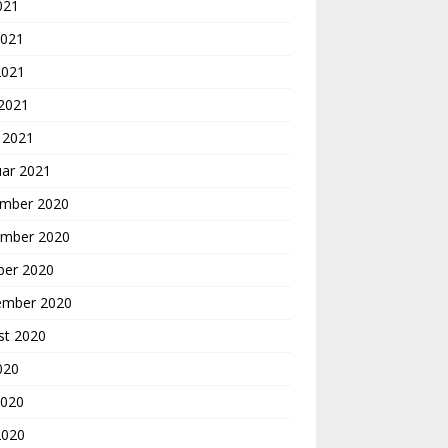
2021
2021
2021
 2021
 2021
uar 2021
mber 2020
mber 2020
ber 2020
ember 2020
st 2020
2020
2020
2020