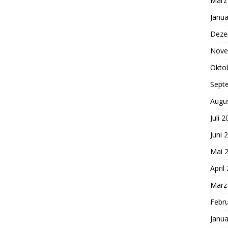
März
Janua
Deze
Nove
Okto
Sept
Augu
Juli 
Juni 
Mai 
April
März
Febr
Janua