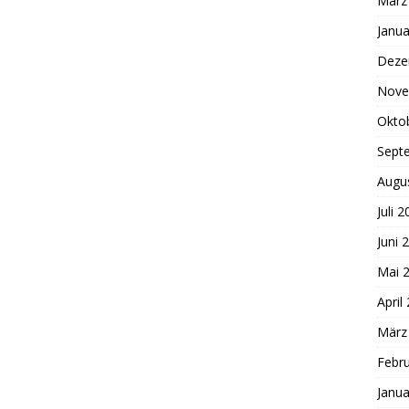
März
Janua
Deze
Nove
Okto
Sept
Augu
Juli 
Juni 
Mai 
April
März
Febr
Janua