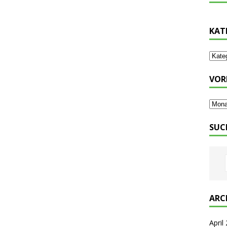
KAT
VOR
SUC
ARC
April