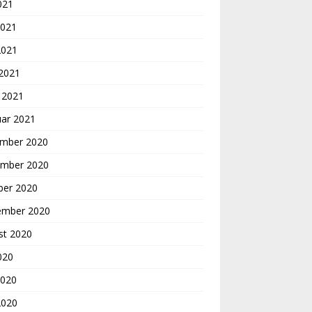
2021
2021
2021
 2021
 2021
uar 2021
mber 2020
mber 2020
ber 2020
ember 2020
st 2020
2020
2020
2020