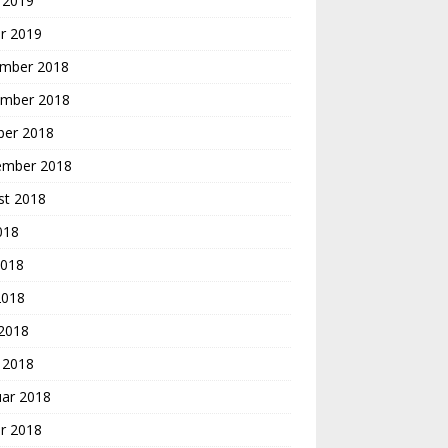
 2019
r 2019
mber 2018
mber 2018
ber 2018
ember 2018
st 2018
2018
2018
2018
 2018
 2018
uar 2018
r 2018