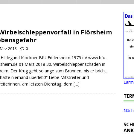
 Wirbelschleppenvorfall in Flörsheim
ebensgefahr
März 2018
0
 Hildegund Klockner BfU Eddersheim 1975 eV www.bfu-
sheim.de 01.März 2018 30. Wirbelschleppenschaden in
heim. Der Krug geht solange zum Brunnen, bis er bricht.
hätte niemand überlebt!“ Liebe Mitstreiter und
Lärm 
reiterinnen, am letzten Dienstag, dem
[…]
TER
Nächs
SCH
ANK