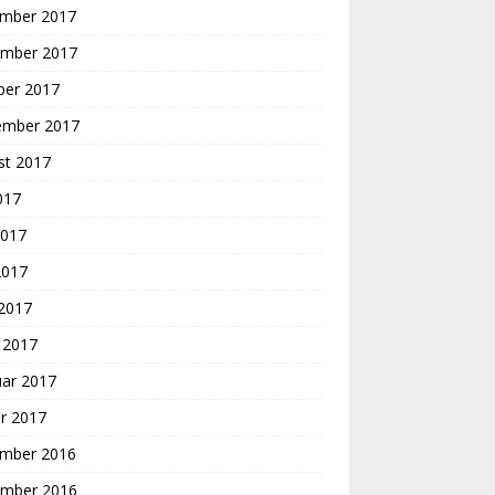
mber 2017
mber 2017
ber 2017
ember 2017
st 2017
2017
2017
2017
 2017
 2017
uar 2017
r 2017
mber 2016
mber 2016