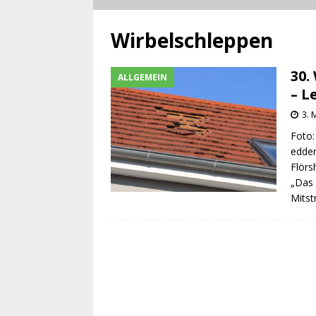
Wirbelschleppen
30.
ALLGEMEIN
– L
3. 
Foto:
edder
Flörs
„Das 
Mitst