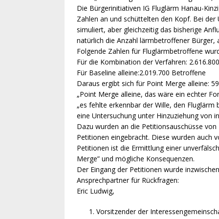
Die Bürgerinitiativen IG Fluglärm Hanau-Kinz
Zahlen an und schüttelten den Kopf. Bei der
simuliert, aber gleichzeitig das bisherige An
natürlich die Anzahl lärmbetroffener Bürger,
Folgende Zahlen für Fluglärmbetroffene wur
Für die Kombination der Verfahren: 2.616.80
Für Baseline alleine:2.019.700 Betroffene
Daraus ergibt sich für Point Merge alleine: 5
„Point Merge alleine, das wäre ein echter Fort
„es fehlte erkennbar der Wille, den Fluglärm
eine Untersuchung unter Hinzuziehung von in
Dazu wurden an die Petitionsauschüsse vo
Petitionen eingebracht. Diese wurden auch v
Petitionen ist die Ermittlung einer unverfäls
Merge” und mögliche Konsequenzen.
Der Eingang der Petitionen wurde inzwische
Ansprechpartner für Rückfragen:
Eric Ludwig,
Vorsitzender der Interessengemeinschaf