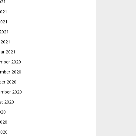
2021
2021
2021
 2021
 2021
uar 2021
mber 2020
mber 2020
ber 2020
ember 2020
st 2020
2020
2020
2020