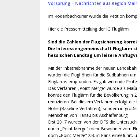
Vorsprung – Nachrichten aus Region Mai
Im Rodenbachkurier wurde die Petition kompl
Hier die Pressemitteilung der IG Fluglärm:
Sind die Zahlen der Flugsicherung korre
Die Interessengemeinschaft Fluglärm s
hessischen Landtag um leisere Anflugve
Mit der Inbetriebnahme der neuen Landebah
wurden die Flughöhen für die Südbahnen um 3
Fluglärms empfunden. Es gab wütende Protest
Das Verfahren „Point Merge“ wurde als Maßn
könnte den Fluglärm für die Bevölkerung in 
reduzieren. Bei diesem Verfahren erfolgt di
Höhe (Baseline-Verfahren), sondern in größe
Menschen von Hanau bis Aschaffenburg.
Erst 2017 wurden von der DFS die Untersuch
durch „Point Merge“ mehr Bewohner vom Flug
doch „Point Merge“ z.B. in Paris eingeführt, 