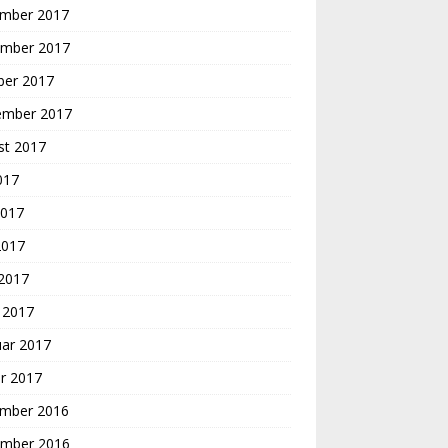
mber 2017
mber 2017
ber 2017
ember 2017
st 2017
2017
2017
2017
 2017
 2017
uar 2017
r 2017
mber 2016
mber 2016