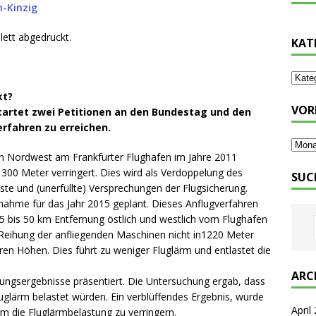
n-Kinzig
ett abgedruckt.
KAT
kt?
VOR
tartet zwei Petitionen an den Bundestag und den
rfahren zu erreichen.
n Nordwest am Frankfurter Flughafen im Jahre 2011
00 Meter verringert. Dies wird als Verdoppelung des
SUC
e und (unerfüllte) Versprechungen der Flugsicherung.
ahme für das Jahr 2015 geplant. Dieses Anflugverfahren
25 bis 50 km Entfernung östlich und westlich vom Flughafen
e Reihung der anfliegenden Maschinen nicht in1220 Meter
ren Höhen. Dies führt zu weniger Fluglärm und entlastet die
ARC
ungsergebnisse präsentiert. Die Untersuchung ergab, dass
lärm belastet würden. Ein verblüffendes Ergebnis, wurde
April
um die Fluglärmbelastung zu verringern.