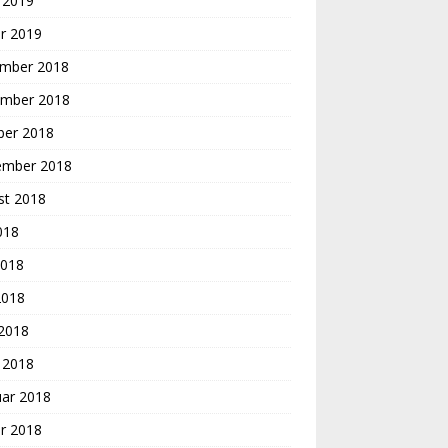
 2019
r 2019
mber 2018
mber 2018
ber 2018
ember 2018
st 2018
2018
2018
2018
 2018
 2018
uar 2018
r 2018