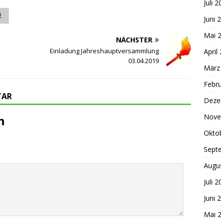
Juli 
E
Juni 
Mai 
NÄCHSTER
Einladung Jahreshauptversammlung
April
03.04.2019
März
Febr
TAR
Deze
Nove
n
Okto
Sept
Augu
Juli 
Juni 
Mai 