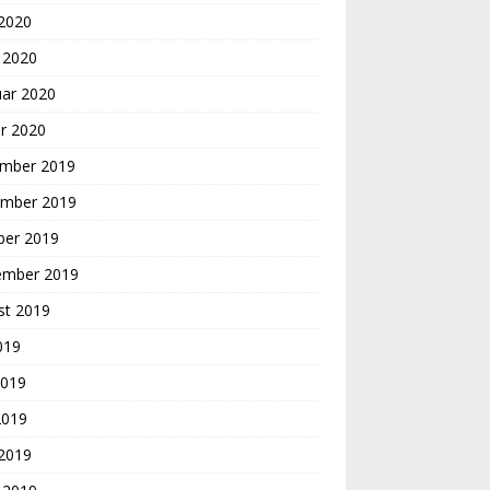
 2020
 2020
uar 2020
r 2020
mber 2019
mber 2019
ber 2019
ember 2019
st 2019
2019
2019
2019
 2019