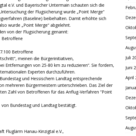
igtal e.V. und Bayerischer Untermain schauten sich die
Febr
 Untersuchung der Flugsicherung wurde „Point Merge“
Deze
flugverfahren (Baseline) beibehalten. Damit erhöhte sich
 also wurde „Point Merge“ abgelehnt.
Okto
den von der Flugsicherung genannt:
Sept
0 Betroffene
Augu
97.100 Betroffene
Juli 
schritt“, meinen die Bürgerinitiativen,
 bei Entfernungen von 25-80 km zu reduzieren“. Sie fordern,
Juni 
ternationalen Experten durchzuführen.
April
n Bundestag und Hessischem Landtag entsprechende
on mehreren Bürgermeistern unterschrieben. Das Ziel der
Janua
chten Zahl von Betroffenen für das Anflug-Verfahren “Point
Deze
n von Bundestag und Landtag bestätigt.
Okto
Sept
Augu
t Fluglärm Hanau-Kinzigtal e.V.,