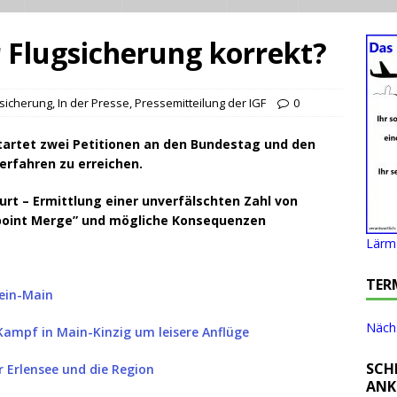
r Flugsicherung korrekt?
sicherung
,
In der Presse
,
Pressemitteilung der IGF
0
tartet zwei Petitionen an den Bundestag und den
erfahren zu erreichen.
urt – Ermittlung einer unverfälschten Zahl von
“point Merge” und mögliche Konsequenzen
Lärm 
TER
hein-Main
Nächs
Kampf in Main-Kinzig um leisere Anflüge
SCH
r Erlensee und die Region
ANK