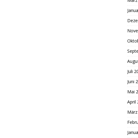
März
Janua
Deze
Nove
Okto
Sept
Augu
Juli 
Juni 
Mai 
April
März
Febr
Janua