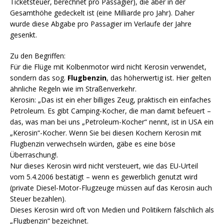
Ticketsteuer, berechnet pro Passagier), die aber in der
Gesamthöhe gedeckelt ist (eine Milliarde pro Jahr). Daher
wurde diese Abgabe pro Passagier im Verlaufe der Jahre
gesenkt.
Zu den Begriffen:
Für die Flüge mit Kolbenmotor wird nicht Kerosin verwendet,
sondern das sog.
Flugbenzin
, das höherwertig ist. Hier gelten
ähnliche Regeln wie im Straßenverkehr.
Kerosin: „Das ist ein eher billiges Zeug, praktisch ein einfaches
Petroleum. Es gibt Camping-Kocher, die man damit befeuert –
das, was man bei uns „Petroleum-Kocher“ nennt, ist in USA ein
„Kerosin“-Kocher. Wenn Sie bei diesen Kochern Kerosin mit
Flugbenzin verwechseln würden, gäbe es eine böse
Überraschung!.
Nur dieses Kerosin wird nicht versteuert, wie das EU-Urteil
vom 5.4.2006 bestätigt – wenn es gewerblich genutzt wird
(private Diesel-Motor-Flugzeuge müssen auf das Kerosin auch
Steuer bezahlen).
Dieses Kerosin wird oft von Medien und Politikern fälschlich als
„Flugbenzin“ bezeichnet.