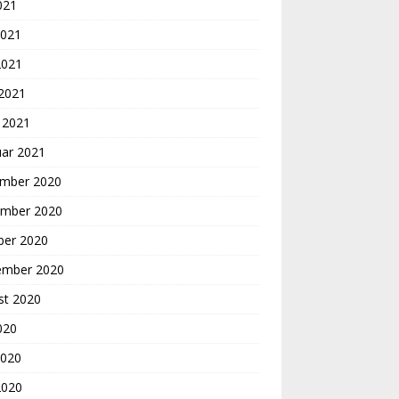
2021
2021
2021
 2021
 2021
uar 2021
mber 2020
mber 2020
ber 2020
ember 2020
st 2020
2020
2020
2020