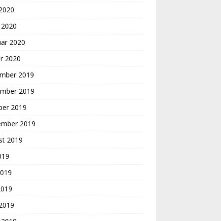
 2020
 2020
uar 2020
r 2020
mber 2019
mber 2019
ber 2019
ember 2019
st 2019
2019
2019
2019
 2019