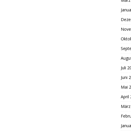
März
Janua
Deze
Nove
Okto
Sept
Augu
Juli 
Juni 
Mai 
April
März
Febr
Janua