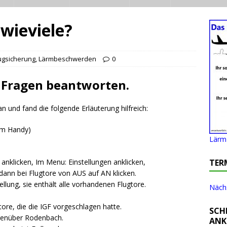
 wieviele?
ugsicherung
,
Lärmbeschwerden
0
e Fragen beantworten.
 und fand die folgende Erläuterung hilfreich:
 am Handy)
Lärm 
 anklicken, Im Menu: Einstellungen anklicken,
TER
ann bei Flugtore von AUS auf AN klicken.
llung, sie enthält alle vorhandenen Flugtore.
Nächs
tore, die die IGF vorgeschlagen hatte.
SCH
egenüber Rodenbach.
ANK