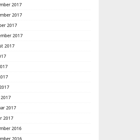
mber 2017
mber 2017
ber 2017
ember 2017
st 2017
2017
2017
2017
 2017
 2017
uar 2017
r 2017
mber 2016
mber 2016