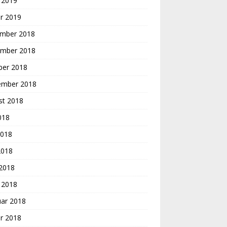
 2019
r 2019
mber 2018
mber 2018
ber 2018
ember 2018
st 2018
2018
2018
2018
 2018
 2018
uar 2018
r 2018