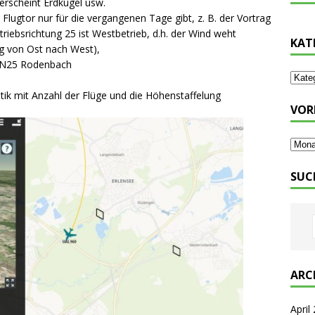
erscheint Erdkugel usw.
ugtor nur für die vergangenen Tage gibt, z. B. der Vortrag
riebsrichtung 25 ist Westbetrieb, d.h. der Wind weht
KAT
g von Ost nach West),
 AN25 Rodenbach
tik mit Anzahl der Flüge und die Höhenstaffelung
VOR
SUC
ARC
April