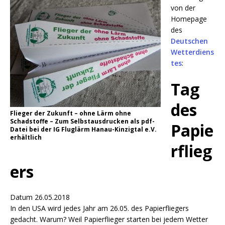
von der
Homepage
des
Deutschen
Wetterdiens
tes
:
Tag
des
Flieger der Zukunft – ohne Lärm ohne
Schadstoffe – Zum Selbstausdrucken als pdf-
Papie
Datei bei der IG Fluglärm Hanau-Kinzigtal e.V.
erhältlich
rflieg
ers
Datum
26.05.2018
In den USA wird jedes Jahr am 26.05. des Papierfliegers
gedacht. Warum? Weil Papierflieger starten bei jedem Wetter